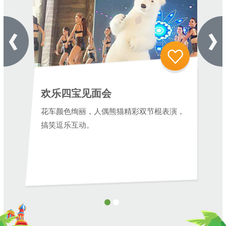
欢乐四宝见面会
花车颜色绚丽，人偶熊猫精彩双节棍表演，
搞笑逗乐互动。