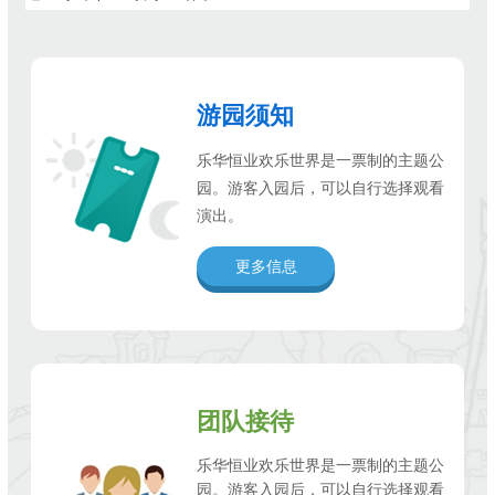
游园须知
乐华恒业欢乐世界是一票制的主题公
园。游客入园后，可以自行选择观看
演出。
更多信息
团队接待
乐华恒业欢乐世界是一票制的主题公
园。游客入园后，可以自行选择观看