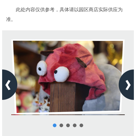
此处内容仅供参考，具体请以园区商店实际供应为
准。