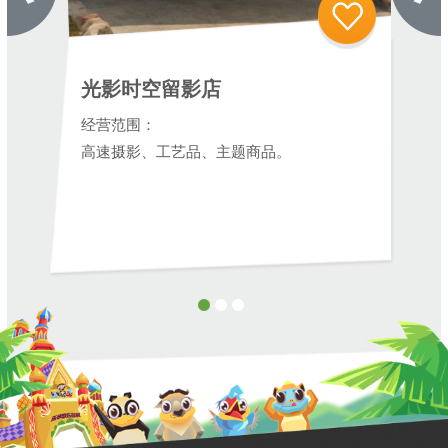
光影时空留影店
经营范围：
高速摄影、工艺品、主题商品。