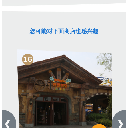
您可能对下面商店也感兴趣
16